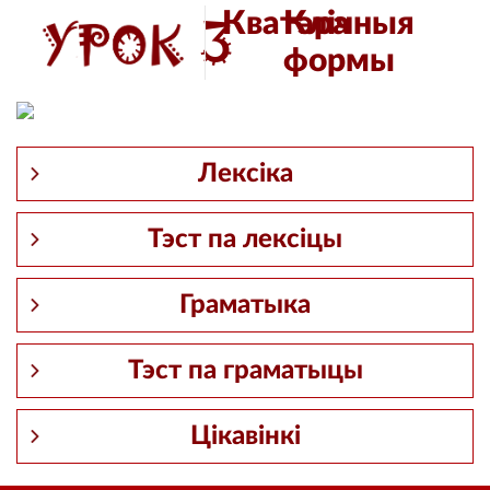
3
Кватэра
Клічныя
формы
Лексіка
Тэст па лексіцы
Граматыка
Тэст па граматыцы
Цікавінкі